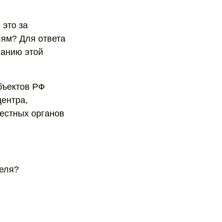
 это за
лям? Для ответа
ванию этой
бъектов РФ
ентра,
естных органов
теля?