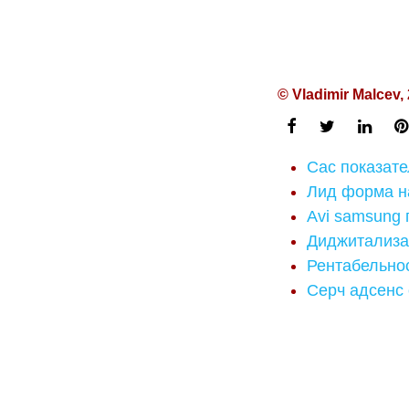
© Vladimir Malcev,
Cac показате
Лид форма на
Avi samsung
Диджитализац
Рентабельнос
Серч адсенс 