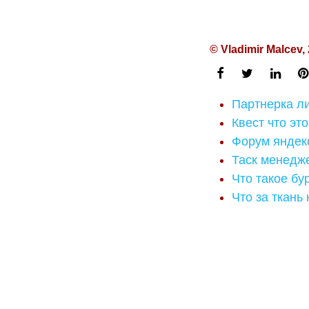
© Vladimir Malcev,
Партнерка л
Квест что это
Форум яндек
Таск менедже
Что такое бу
Что за ткань