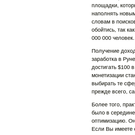
площадки, котор
наполнять новым
словам в поисков
обойтись, так ка
000 000 человек.
Получение доход
заработка в Руне
достигать $100 
монетизации стан
выбирать те сфер
прежде всего, са
Более того, пра
было в середине
оптимизацию. Он
Если Вы имеете 