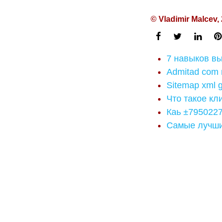
© Vladimir Malcev,
7 навыков в
Admitad com
Sitemap xml 
Что такое кл
Каь ±795022
Самые лучши