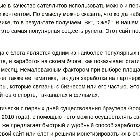
ые в качестве сателлитов использовать можно и пер
 контентом. По смыслу можно сказать, что когда на
ике, то в результате получаем "Вк", "Окей". В нашем
к это самая популярная соц.сеть рунета. Этот сайт п
а с блога является одним из наиболее популярных
те, и заработок на своем блоге, как показывает стат
в месяц. Немаловажным фактором при выборе площ
ет также ее тематика, так для заработка на партнер
ы, которые связаны с бизнесом или его частью. Это
йтов о спорте, тв-каналах и фильмах.
ктически с первых дней существования браузера Goog
 2010 года), с помощью него можно осуществлять 
 же предлагает быстрый и удобный способ заработка
свой сайт или блог и решили монетизировать их в оч