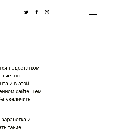
ется недостатком
нные, но
нта и в этой
енном сайте. Тем
бы увеличить
 заработка и
ать такие