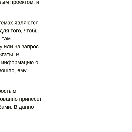
вым проектом, и
стемах являются
для того, чтобы
е там
у или на запрос
ьтаты. В
т информацию о
изошло, ему
ростым
рованно принесет
бами. В данно