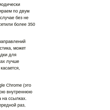
иодически
бираем по двум
 случае без не
осетили более 350
 направлений
истика, может
адки для
ках лучше
 касается,
le Chrome (это
свою внутреннюю
 на ссылках.
ередной раз,