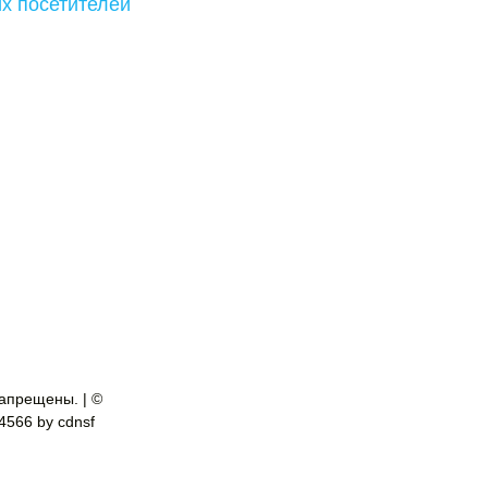
х посетителей
апрещены. | ©
-4566 by cdnsf