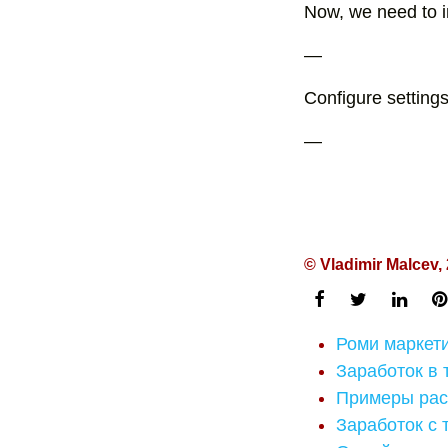
Now, we need to in
—
Configure setting
—
© Vladimir Malcev,
Роми маркети
Заработок в 
Примеры расс
Заработок с 