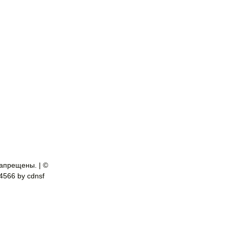
апрещены. | ©
-4566 by cdnsf