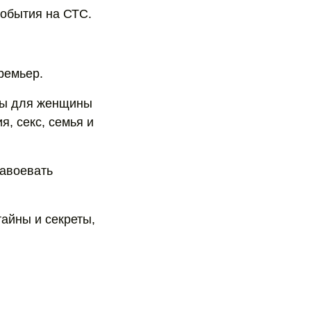
События на СТС.
ремьер.
пы для женщины
, секс, семья и
завоевать
айны и секреты,