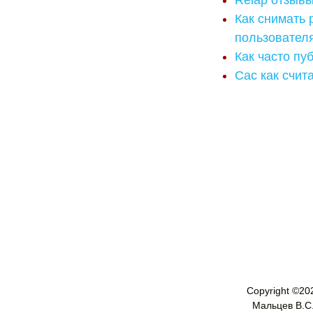
Relap отзывы
Как снимать 
пользователя
Как часто пу
Cac как счит
Copyright ©
20
Мальцев В.С. 