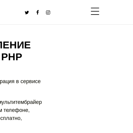
ЛЕНИЕ
 PHP
рация в сервисе
 мультитембрайер
м телефоне,
есплатно,