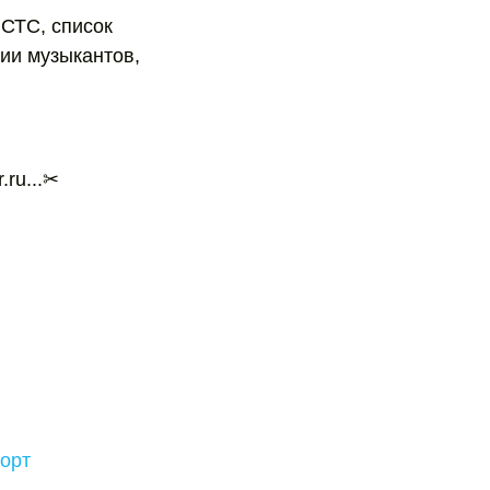
 СТС, список
ии музыкантов,
.ru...✂
орт