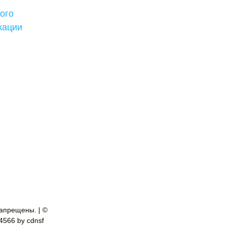
ого
кации
апрещены. | ©
-4566 by cdnsf