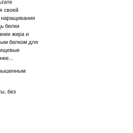
ьтате
я своей
я наращивания
дь белки
ании жира и
ным белком для
 пищевые
ее...
повышенным
ы, без