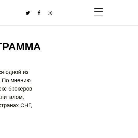
ГРАММА
ся одной из
. По мнению
екс брокеров
апиталом,
странах СНГ,