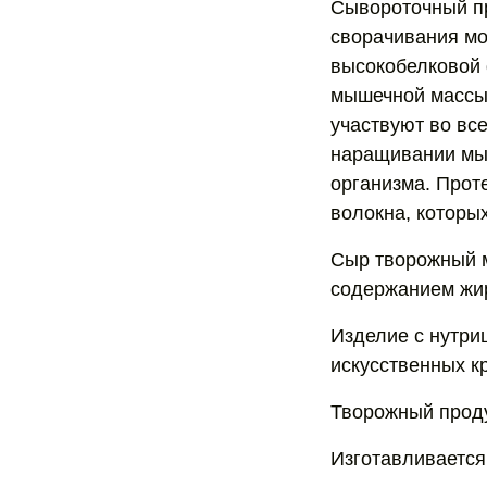
Сывороточный пр
сворачивания мо
высокобелковой 
мышечной массы,
участвуют во все
наращивании мыш
организма. Прот
волокна, которы
Сыр творожный м
содержанием жиро
Изделие с нутри
искусственных к
Творожный проду
Изготавливается