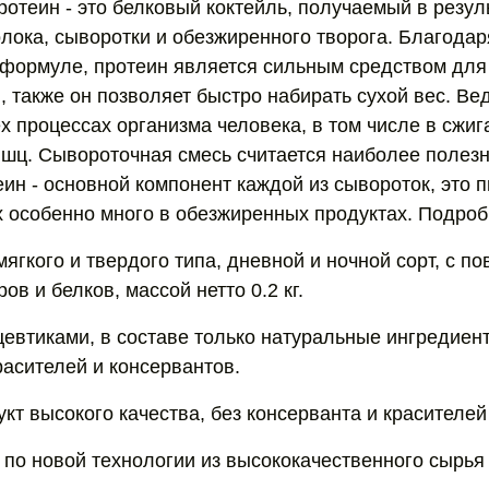
отеин - это белковый коктейль, получаемый в резул
лока, сыворотки и обезжиренного творога. Благодар
формуле, протеин является сильным средством дл
 также он позволяет быстро набирать сухой вес. Ве
х процессах организма человека, в том числе в сжиг
ц. Сывороточная смесь считается наиболее полез
еин - основной компонент каждой из сывороток, это
х особенно много в обезжиренных продуктах. Подробн
ягкого и твердого типа, дневной и ночной сорт, с 
в и белков, массой нетто 0.2 кг.
цевтиками, в составе только натуральные ингредиент
расителей и консервантов.
кт высокого качества, без консерванта и красителей
 по новой технологии из высококачественного сырья