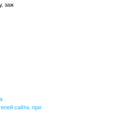
у, заж
а
телей сайта, при