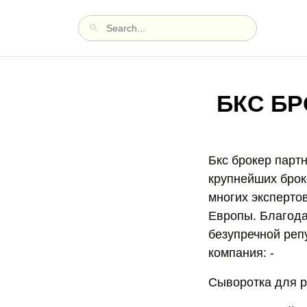
БКС Б
Бкс брокер партн
крупнейших брок
многих экспертов
Европы. Благода
безупречной репу
компания: -
Сыворотка для ро