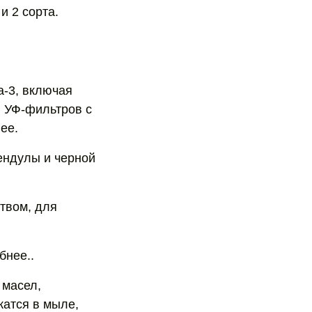
и 2 сорта.
а-3, включая
 УФ-фильтров с
ее.
ендулы и черной
твом, для
бнее..
 масел,
жатся в мыле,