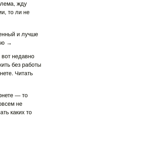
блема, жду
и, то ли не
венный и лучше
тью →
 вот недавно
жить без работы
нете. Читать
рнете — то
овсем не
ать каких то