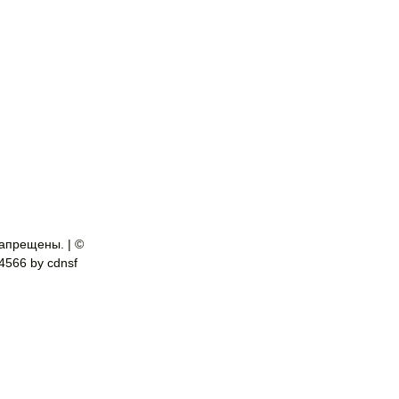
апрещены. | ©
-4566 by cdnsf