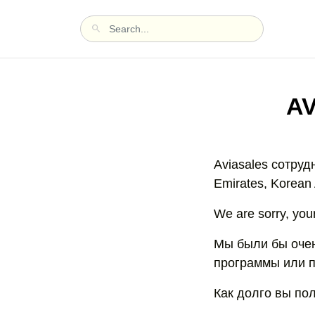
A
Aviasales сотру
Emirates, Korean 
We are sorry, you
Мы были бы очен
программы или п
Как долго вы по