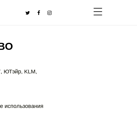
ВО
7, ЮТэйр, KLM,
е использования