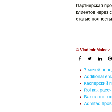
Партнерская про
клиентов через 
статью полност
© Vladimir Malcev,
7 мечей опр
Additional ema
Касперский 
Roi как расс
Вахта это го
Admitad пров