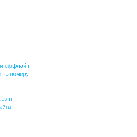
ями оффлайн
 по номеру
e.com
айта