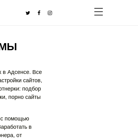
ММЫ
к в Адсенсе. Все
астройки сайтов,
ртнерки: подбор
ки, порно сайты
, с помощью
Заработать в
онера, от