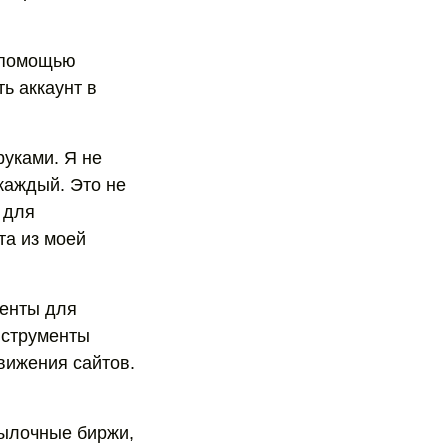
с помощью
ь аккаунт в
руками. Я не
 каждый. Это не
 для
та из моей
менты для
инструменты
вижения сайтов.
сылочные биржи,