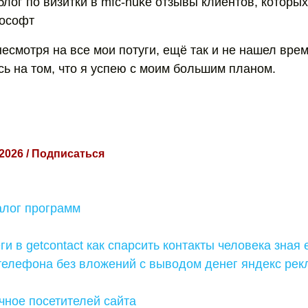
блог по визитки в mfc-nuke отзывы клиентов, которы
рософт
несмотря на все мои потуги, ещё так и не нашел вре
сь на том, что я успею с моим большим планом.
 2026 / Подписаться
алог программ
ги в getcontact как спарсить контакты человека зная 
 телефона без вложений с выводом денег яндекс ре
ичное посетителей сайта