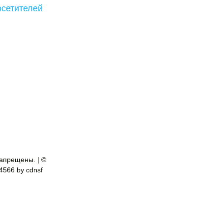
осетителей
апрещены. | ©
-4566 by cdnsf