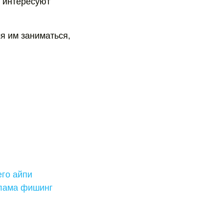
х интересуют
мя им заниматься,
его айпи
клама фишинг