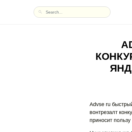
A
КОНКУ
ЯНД
Advse ru быстры
вонтрезалт конку
приносит пользу