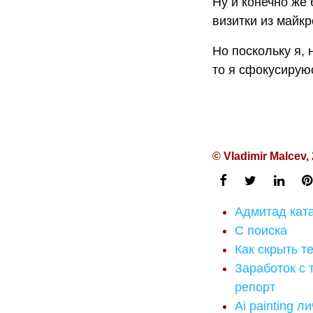
Ну и конечно же 
визитки из майк
Но поскольку я, 
то я сфокусирую
© Vladimir Malcev,
Адмитад кат
С поиска
Как скрыть те
Заработок с
репорт
Ai painting л