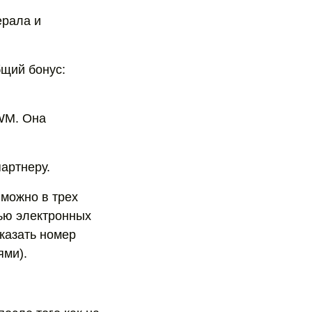
ерала и
бщий бонус:
-WM. Она
артнеру.
 можно в трех
ью электронных
казать номер
ями).