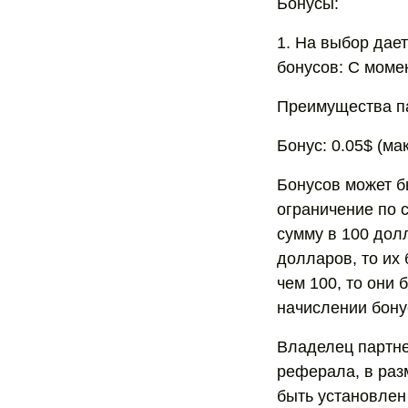
Бонусы:
1. На выбор дае
бонусов: С моме
Преимущества п
Бонус: 0.05$ (м
Бонусов может бы
ограничение по 
сумму в 100 дол
долларов, то их
чем 100, то они 
начислении бону
Владелец партне
реферала, в раз
быть установлен