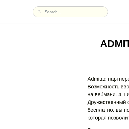
ADMI
Admitad партнер
Возможность вво
на вебмани. 4. Г
Дружественный са
бесплатно, вы п
которая позволи