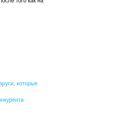
осле того как на
аруси, которые
онкурента