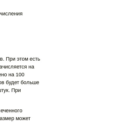
ачисления
в. При этом есть
ачисляется на
ено на 100
ов будет больше
штук. При
леченного
размер может